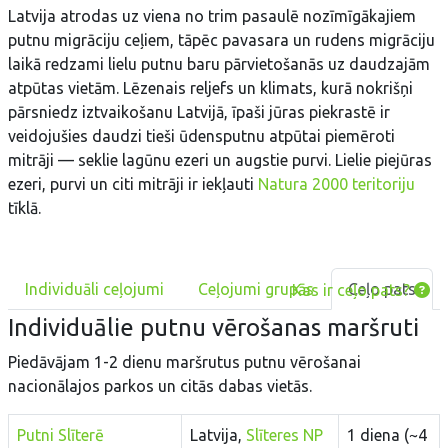
Latvija atrodas uz viena no trim pasaulē nozīmīgākajiem
putnu migrāciju ceļiem, tāpēc pavasara un rudens migrāciju
laikā redzami lielu putnu baru pārvietošanās uz daudzajām
atpūtas vietām. Lēzenais reljefs un klimats, kurā nokrišņi
pārsniedz iztvaikošanu Latvijā, īpaši jūras piekrastē ir
veidojušies daudzi tieši ūdensputnu atpūtai piemēroti
mitrāji — seklie lagūnu ezeri un augstie purvi. Lielie piejūras
ezeri, purvi un citi mitrāji ir iekļauti
Natura 2000 teritoriju
tīklā.
Individuāli ceļojumi
Ceļojumi grupās
Ceļo pats
Kas ir ceļo pats?
Individuālie putnu vērošanas maršruti
Piedāvājam 1-2 dienu maršrutus putnu vērošanai
nacionālajos parkos un citās dabas vietās.
Putni Slīterē
Latvija,
Slīteres NP
1 diena (~4