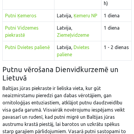
h)
Putni Ķemeros
Latvija,
Ķemeru NP
1 diena
Putni Vidzemes
Latvija,
1 diena
piekrastē
Ziemeļvidzeme
Putni Dvietes palienē
Latvija,
Dvietes
1 - 2 dienas
paliene
Putnu vērošana Dienvidkurzemē un
Lietuvā
Baltijas jūras piekraste ir lieliska vieta, kur gūt
neaizmirstamu pieredzi gan dabas vērotājiem, gan
ornitoloģijas entuziastiem, atklājot putnu daudzveidību
visa gada garumā. Visvairāk novērojumu iespējams veikt
pavasarī un rudenī, kad putni migrē un Baltijas jūras
austrumu krastā piestāj, lai barotos un uzkrātu spēkus
starp garajiem pārlidojumiem. Vasarā putni sastopami to