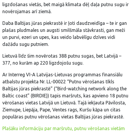
ligzdošanas vietās, bet maigā klimata dēļ daļa putnu sugu ir
novērojamas arī ziemā.
Daba Baltijas jūras piekrastē ir ļoti daudzveidīga – te ir gan
plašas pludmales un augsti smilšmāla stāvkrasti, gan meži
un purvi, ezeri un upes, kas veido labvēlīgu dzīves vidi
dažādu sugu putniem.
Lietuvā līdz šim novērotas 388 putnu sugas, bet Latvijā –
377, no kurām ap 220 ligzdojošu sugu.
Ar Interreg VI-A Latvijas-Lietuvas programmas finansiālu
atbalstu projekta Nr. LL-00022 “Putnu vērošanas tīkls
Baltijas jūras piekrastē” (“Bird-watching network along the
Baltic coast” (BIRDIE)) tapis maršruts, kas apvieno 18 putnu
vērošanas vietas Latvijā un Lietuvā. Tajā iekļauta Pāvilosta,
Ziemupe, Liepāja, Pape, Ventes rags, Kuršu kāpa un citas
populāras putnu vērošanas vietas Baltijas jūras piekrastē.
Plašāku informāciju par maršrutu, putnu vērošanas vietām