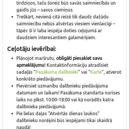
tirdziņos, taču šoreiz būs savās saimniecībās un
gaidīs jūs – savus ciemiņus.
Treškārt, nevienā citā reizē tik daudz dažādu
saimniecību nebūs atvērtas viesiem vienlaicīgi –
tāpēc šī ir laba iespēja doties ceļojumā ar
daudziem interesantiem galamērķiem.
Ceļotāju ievērībai:
Plānojot maršrutu,
obligāti piesakiet savu
apmeklējumu
! Kontaktinformāciju atradīsiet
sadaļās "
Pasākuma dalībnieki
" vai "
Karte
", atverot
konkrēto piedāvājumu.
Pievērsiet uzmanību dalībnieku piedāvājuma
datumam un laikam! Pasākuma standarta norises
laiks no plkst. 10:00-18:00 vai kā norādīts katra
dalībnieka piedāvājumā.
Pie lielas daļas "Atvērtās dienas laukos"
dalībnieku norēķini būs iespējami tikai skaidrā
naudā!