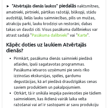
piedalās
►
"Atvērtajās dienās laukos"
naktsmītnes,
amatnieki, pirtnieki, pārtikas ražotāji, biškopji, stādu
audzētāji, lielās lauku saimniecības, pilis un muižas,
atrakciju parki, lauku krodziņi un restorāni, dabas
takas un daudzi citi. Visus pasākuma dalībniekus var
atrast sadaļā "
Pasākuma dalībnieki
" vai "
Karte
".
Kāpēc doties uz laukiem Atvērtajās
dienās?
Pirmkārt, pasākuma dienās saimnieki piedāvā
atlaides, īpaši sagatavotas programmas.
Pasākuma ietvaros uzņēmumi pie sevis rīko
izzinošas ekskursijas, spēles, gardumu
degustācijas, kā arī piedāvā draudzīgākas cenas
saviem produktiem un pakalpojumiem.
Otrkārt, tā ir unikāla iespēja paviesoties pie tādiem
saimniekiem, kas ikdienā vairāk laika velta
ražošanai vai arī ir sastopami ar savu produkciju