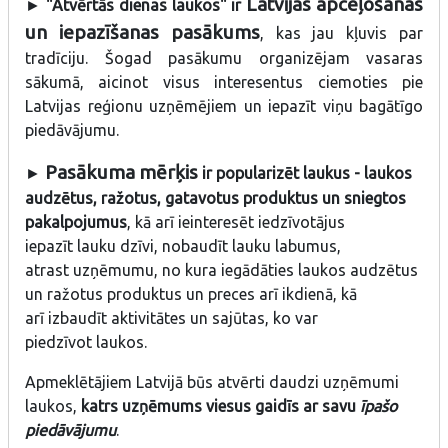
Latvijas apceļošanas
►
"Atvērtās dienas laukos" ir
un iepazīšanas pasākums
, kas jau kļuvis par
tradīciju. Šogad pasākumu organizējam vasaras
sākumā, aicinot visus interesentus ciemoties pie
Latvijas reģionu uzņēmējiem un iepazīt viņu bagātīgo
piedāvājumu.
Pasākuma mērķis
►
ir popularizēt laukus - laukos
audzētus, ražotus, gatavotus produktus un sniegtos
pakalpojumus
, kā arī ieinteresēt iedzīvotājus
iepazīt lauku dzīvi, nobaudīt lauku labumus,
atrast uzņēmumu, no kura iegādāties laukos audzētus
un ražotus produktus un preces arī ikdienā, kā
arī izbaudīt aktivitātes un sajūtas, ko var
piedzīvot laukos.
Apmeklētājiem Latvijā būs atvērti daudzi uzņēmumi
laukos,
katrs uzņēmums viesus gaidīs ar savu
īpašo
piedāvājumu
.