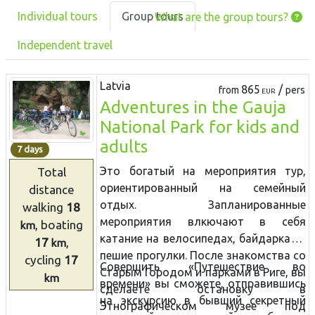
Individual tours
Group tours
What are the group tours?
Independent travel
Latvia
865
/
from
pers
EUR
Adventures in the Gauja
National Park for kids and
adults
7 days
Это богатый на мероприятия тур,
Total
ориентированный на семейный
distance
отдых. Запланированные
walking
18
мероприятия влкючают в себя
, boating
km
катание на велосипедах, байдарках и
17
,
km
пешие прогулки. После знакомства со
cycling
17
Совершить «Путешествие во
Старым Городом и парками в Риге, вы
km
времени» вы сможете, отправившись
сделаете остановку в
на экскурсию в бывший секретный
Этнографическом музее под