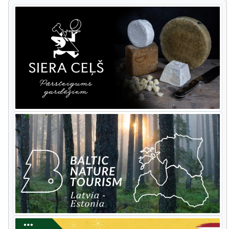
handmade souvenirs. On the way back
the tour goes through the pretty
provincial town of Kuldiga with well-
preserved wooden architecture. The
tour includes two of the most
interesting national parks: Slitere which
holds the geological history of former
ages and Kemeri with its great heath
trail and sulphur springs.