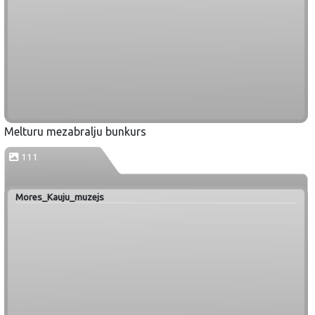
Melturu mezabralju bunkurs
111
Mores_Kauju_muzejs