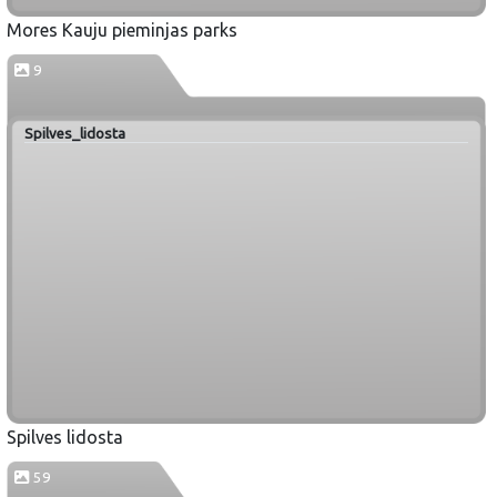
Mores Kauju pieminjas parks
9
Spilves_lidosta
Spilves lidosta
59