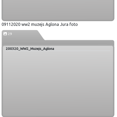
09112020 ww2 muzejs Aglona Jura foto
29
200320_WW2_Muzejs_Aglona