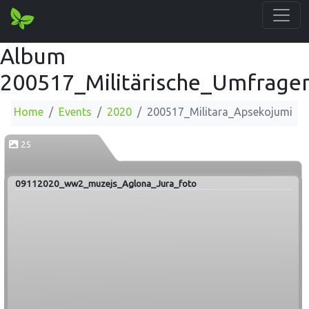
Album
200517_Militärische_Umfrage
Home
Events
2020
200517_Militara_Apsekojumi
25
09112020_ww2_muzejs_Aglona_Jura_foto