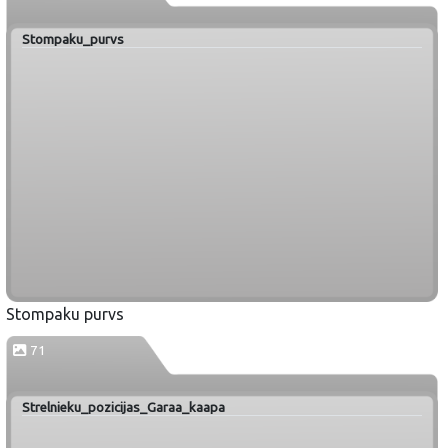
Stompaku_purvs
Stompaku purvs
71
Strelnieku_pozicijas_Garaa_kaapa