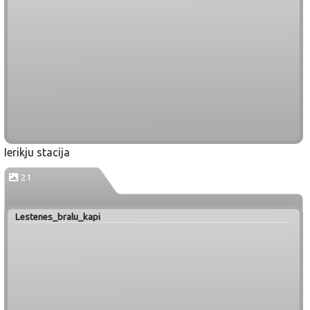
Ierikju stacija
21
Lestenes_bralu_kapi