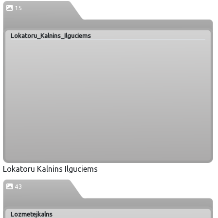
15
Lokatoru_Kalnins_Ilguciems
Lokatoru Kalnins Ilguciems
43
Lozmetejkalns