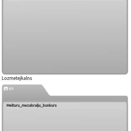
Lozmetejkalns
89
Melturu_mezabralju_bunkurs