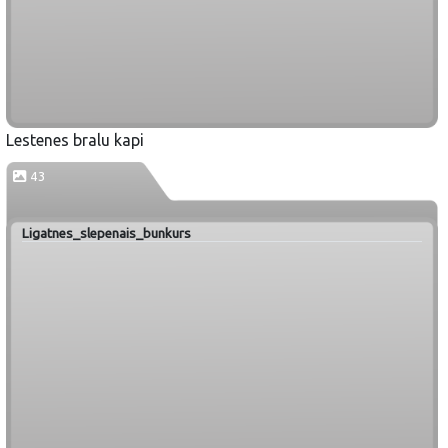
Lestenes bralu kapi
43
Ligatnes_slepenais_bunkurs