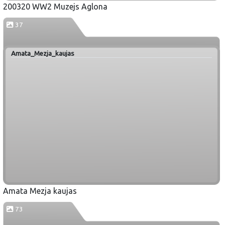
200320 WW2 Muzejs Aglona
37
Amata_Mezja_kaujas
Amata Mezja kaujas
73