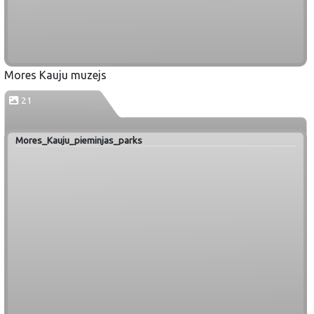
Mores Kauju muzejs
21
Mores_Kauju_pieminjas_parks