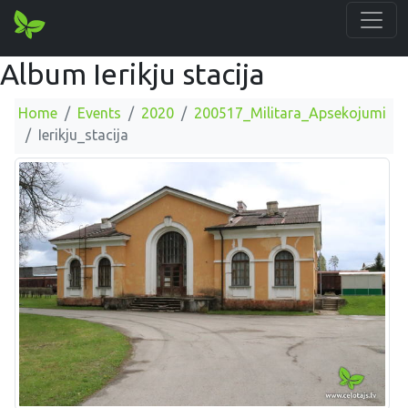
Album Ierikju stacija
Home
Events
2020
200517_Militara_Apsekojumi
Ierikju_stacija