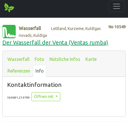
No
10549
Wasserfall
Lettland, Kurzeme, Kuldīgas
novads, Kuldīga
Der Wasserfall der Venta (Ventas rumba)
Wasserfall
Foto
Nützliche Infos
Karte
Referenzen
Info
Kontaktinformation
Öffnen mit
56.9691,21.9799