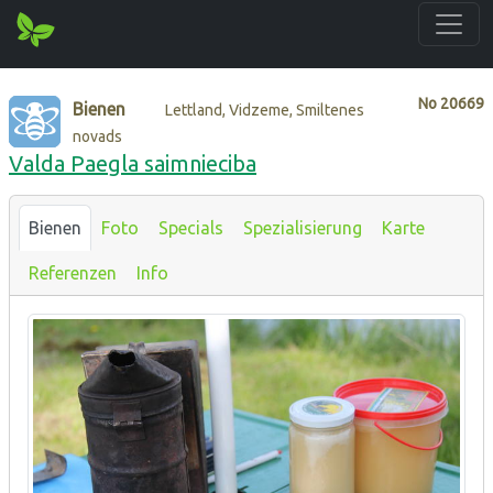
No
20669
Bienen
Lettland, Vidzeme, Smiltenes
novads
Valda Paegla saimnieciba
Bienen
Foto
Specials
Spezialisierung
Karte
Referenzen
Info