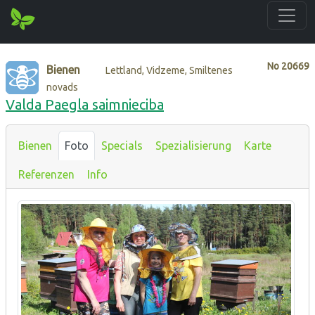
No
20669
Bienen
Lettland, Vidzeme, Smiltenes
novads
Valda Paegla saimnieciba
Bienen
Foto
Specials
Spezialisierung
Karte
Referenzen
Info