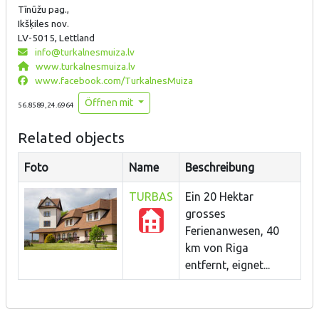
Tīnūžu pag.,
Ikšķiles nov.
LV-5015, Lettland
info@turkalnesmuiza.lv
www.turkalnesmuiza.lv
www.facebook.com/TurkalnesMuiza
Öffnen mit
56.8589,24.6964
Related objects
Foto
Name
Beschreibung
TURBAS
Ein 20 Hektar
grosses
Ferienanwesen, 40
km von Riga
entfernt, eignet...