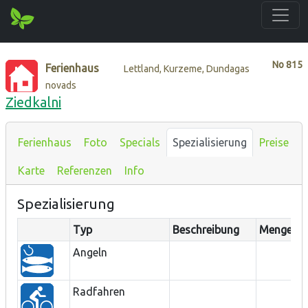
No
815
Ferienhaus
Lettland, Kurzeme, Dundagas
novads
Ziedkalni
Ferienhaus
Foto
Specials
Spezialisierung
Preise
Karte
Referenzen
Info
Spezialisierung
Typ
Beschreibung
Menge
E
Angeln
Radfahren