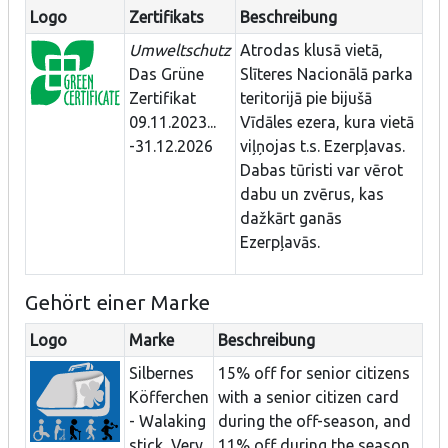
Logo
Zertifikats
Beschreibung
Umweltschutz
Atrodas klusā vietā,
Das Grüne
Slīteres Nacionālā parka
Zertifikat
teritorijā pie bijušā
09.11.2023...
Vīdāles ezera, kura vietā
-31.12.2026
viļņojas t.s. Ezerpļavas.
Dabas tūristi var vērot
dabu un zvērus, kas
dažkārt ganās
Ezerpļavās.
Gehört einer Marke
Logo
Marke
Beschreibung
Silbernes
15% off for senior citizens
Köfferchen
with a senior citizen card
- Walaking
during the off-season, and
stick, Very
11% off during the season.