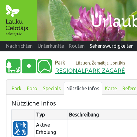
Nachrichten
Unterkünfte
Routen
Sehenswürdigkeiten
Park
Litauen, Žemaitija, Joniškis
REGIONALPARK ZAGARĖ
Park
Foto
Specials
Nützliche Infos
Karte
Refere
Nützliche Infos
Typ
Beschreibung
Aktive
Erholung