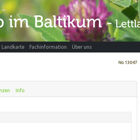
Landkarte
Fachinformation
Über uns
No
13047
nzen
Info