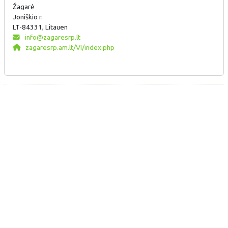
Žagarė
Joniškio r.
LT-84331, Litauen
info@zagaresrp.lt
zagaresrp.am.lt/VI/index.php