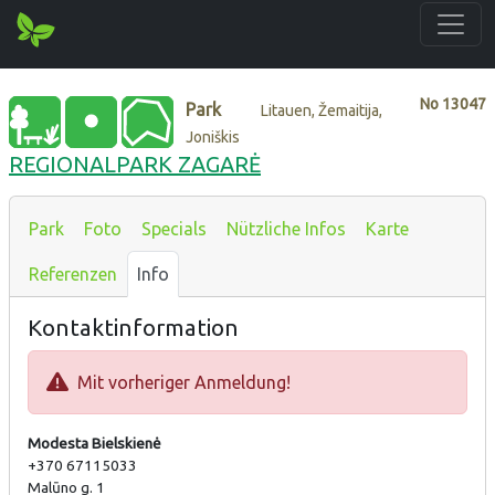
No
13047
Park
Litauen, Žemaitija,
Joniškis
REGIONALPARK ZAGARĖ
Park
Foto
Specials
Nützliche Infos
Karte
Referenzen
Info
Kontaktinformation
Mit vorheriger Anmeldung!
Modesta Bielskienė
+370 67115033
Malūno g. 1