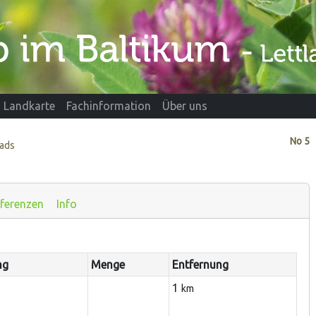
Landkarte
Fachinformation
Über uns
No
5
vads
ferenzen
Info
ng
Menge
Entfernung
1
km