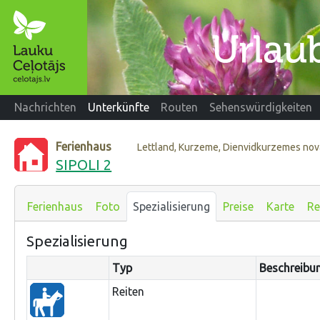
Nachrichten
Unterkünfte
Routen
Sehenswürdigkeiten
Ferienhaus
Lettland, Kurzeme, Dienvidkurzemes no
SIPOLI 2
Ferienhaus
Foto
Spezialisierung
Preise
Karte
Re
Spezialisierung
Typ
Beschreibu
Reiten