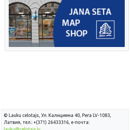
© Lauku сelotajs, Ул. Калнциема 40, Рига LV-1083,
Латвия, тел.: +(371) 26433316, е-почта:
lauku@celotajs.lv