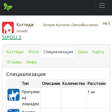
Нo
5
Коттедж
Латвия, Kurzeme, Dienvidkurzemes
novads
SIPOLI 2
Коттедж
Фото
Специализация
Цены
Карта
Отзывы
Инфо
Специализация
Тип
Описание
Количество
Расстояние
Прогулки
1
км
на
лошадях
У моря