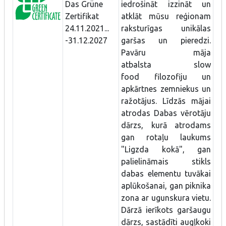
Das Grüne
iedrošināt izzināt un
Zertifikat
atklāt mūsu reģionam
24.11.2021...
raksturīgas unikālas
-31.12.2027
garšas un pieredzi.
Pavāru māja
atbalsta slow
food filozofiju un
apkārtnes zemniekus un
ražotājus. Līdzās mājai
atrodas Dabas vērotāju
dārzs, kurā atrodams
gan rotaļu laukums
"Ligzda kokā", gan
palielināmais stikls
dabas elementu tuvākai
aplūkošanai, gan piknika
zona ar ugunskura vietu.
Dārzā ierīkots garšaugu
dārzs, sastādīti augļkoki