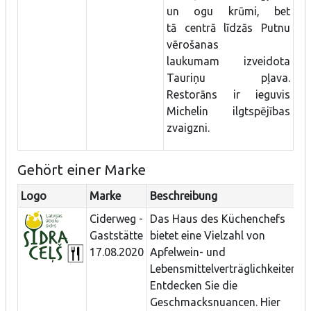
un ogu krūmi, bet
tā centrā līdzās Putnu
vērošanas
laukumam izveidota
Tauriņu pļava.
Restorāns ir ieguvis
Michelin ilgtspējības
zvaigzni.
Gehört einer Marke
Logo
Marke
Beschreibung
Ciderweg -
Das Haus des Küchenchefs
Gaststätte
bietet eine Vielzahl von
17.08.2020
Apfelwein- und
Lebensmittelverträglichkeiten.
Entdecken Sie die
Geschmacksnuancen. Hier