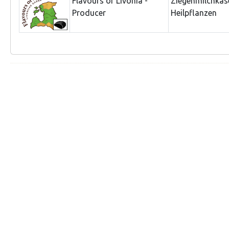
Flavours of Livonia -
Ziegenmilchkäs
Producer
Heilpflanzen