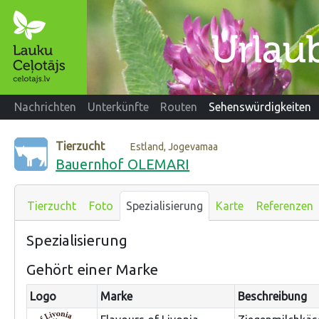
Nachrichten
Unterkünfte
Routen
Sehenswürdigkeiten
Tierzucht
Estland, Jogevamaa
Bauernhof OLEMARI
Tierzucht
Foto
Spezialisierung
Karte
Referenzen
Spezialisierung
Gehört einer Marke
Logo
Marke
Beschreibung