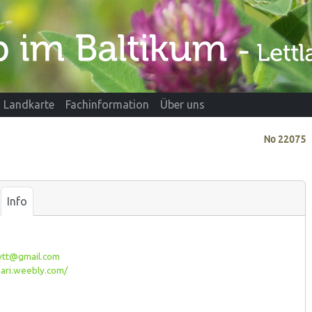
Landkarte
Fachinformation
Über uns
No
22075
Info
ytt@gmail.com
ari.weebly.com/