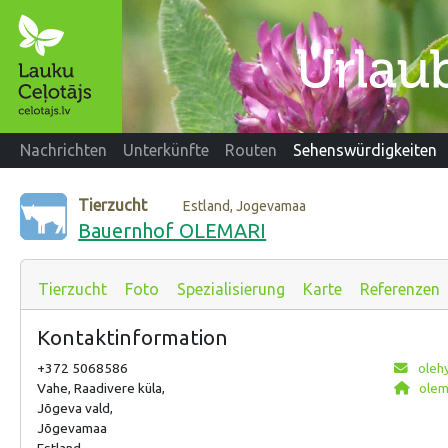
Nachrichten
Unterkünfte
Routen
Sehenswürdigkeiten
Tierzucht
Estland, Jogevamaa
Bauernhof OLEMARI
Tierzucht
Foto
Spezialisierung
Karte
Referenzen
Kontaktinformation
+372 5068586
oleh
Vahe, Raadivere küla,
olem
Jõgeva vald,
Jõgevamaa
Estland