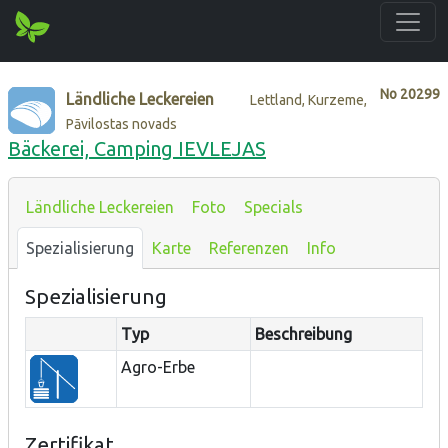
No
20299
Ländliche Leckereien
Lettland, Kurzeme,
Pāvilostas novads
Bäckerei, Camping IEVLEJAS
Ländliche Leckereien
Foto
Specials
Spezialisierung
Karte
Referenzen
Info
Spezialisierung
Typ
Beschreibung
Agro-Erbe
Zertifikat