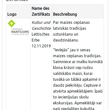
Name des
Logo
Zertifikats
Beschreibung
Kultur und
Par maizes cepšanas
Geschichte
latviskās tradīcijas
Lettisches
uzturēšanu un
Erbe
daudzināšanu.
12.11.2019
“Ievlejās” jau ir senas
maizes cepšanas tradīcijas.
Saimniece ar malku kurinātā
klona krāsnī cep rudzu
saldskābo maizi, kurai
tuvākā un tālākā apkaimē ir
daudz piekritēju. Ceptuve ir
atvērta apmeklētājiem. Īpaši
to iecienījušas skolu
ekskursijas. Apmeklētāji var
paši piedalīties kukulīša