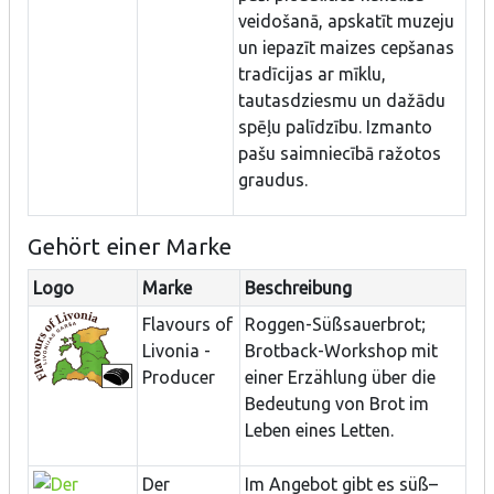
veidošanā, apskatīt muzeju
un iepazīt maizes cepšanas
tradīcijas ar mīklu,
tautasdziesmu un dažādu
spēļu palīdzību. Izmanto
pašu saimniecībā ražotos
graudus.
Gehört einer Marke
Logo
Marke
Beschreibung
Flavours of
Roggen-Süßsauerbrot;
Livonia -
Brotback-Workshop mit
Producer
einer Erzählung über die
Bedeutung von Brot im
Leben eines Letten.
Der
Im Angebot gibt es süß–