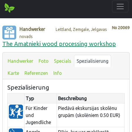
No
20069
Handwerker
Lettland, Zemgale, Jelgavas
novads
The Amatnieki wood processing workshop
Handwerker
Foto
Specials
Spezialisierung
Karte
Referenzen
Info
Spezialisierung
Typ
Beschreibung
Für Kinder
Piedāvā ekskursijas skolēnu
und
grupām (skolēniem 0.50 EUR)
Jugendliche
Angeln
Dīķis, kur var makšķerēt