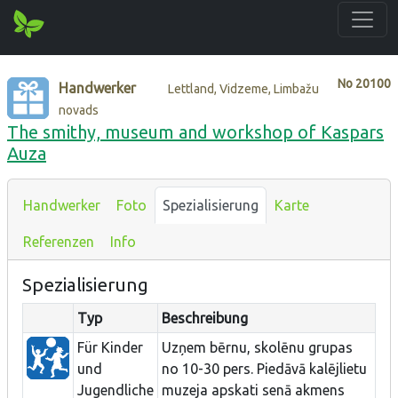
No
20100
Handwerker
Lettland, Vidzeme, Limbažu
novads
The smithy, museum and workshop of Kaspars
Auza
Handwerker
Foto
Spezialisierung
Karte
Referenzen
Info
Spezialisierung
Typ
Beschreibung
Für Kinder
Uzņem bērnu, skolēnu grupas
und
no 10-30 pers. Piedāvā kalējlietu
Jugendliche
muzeja apskati senā akmens