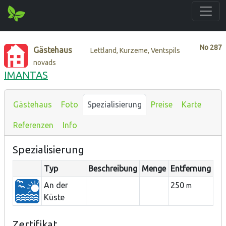
No
287
Gästehaus
Lettland, Kurzeme, Ventspils
novads
IMANTAS
Gästehaus
Foto
Spezialisierung
Preise
Karte
Referenzen
Info
Spezialisierung
Typ
Beschreibung
Menge
Entfernung
An der
250
m
Küste
Zertifikat