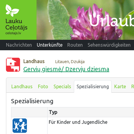
Nachrichten
Unterkünfte
Routen
Sehenswürdigkeiten
Landhaus
Litauen, Dzukija
Gervių giesmė/ Dzervju dziesma
Landhaus
Foto
Specials
Spezialisierung
Karte
R
Spezialisierung
Typ
Für Kinder und Jugendliche