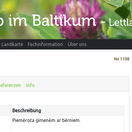
Landkarte
Fachinformation
Über uns
No
1108
eferenzen
Info
Beschreibung
Piemērota ģimenēm ar bērniem.