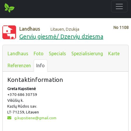
No
1108
Landhaus
Litauen, Dzukija
Gervių giesmė/ Dzervju dziesma
Landhaus
Foto
Specials
Spezialisierung
Karte
Referenzen
Info
Kontaktinformation
Greta Kupstienė
+370 686 30759
Viliūšių k.
Kazlų Rūdos sav.
LT-71259, Litauen
g.kupstiene@gmail.com