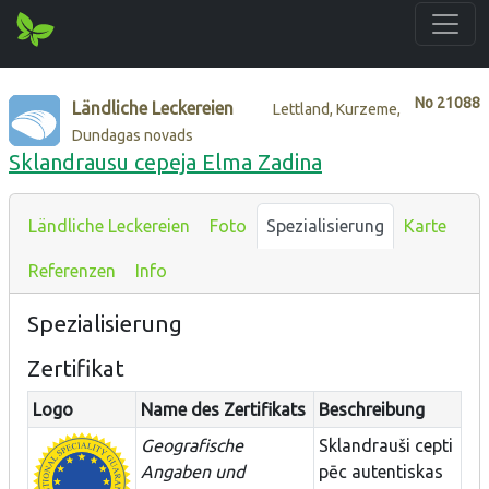
No
21088
Ländliche Leckereien
Lettland, Kurzeme,
Dundagas novads
Sklandrausu cepeja Elma Zadina
Ländliche Leckereien
Foto
Spezialisierung
Karte
Referenzen
Info
Spezialisierung
Zertifikat
Logo
Name des Zertifikats
Beschreibung
Geografische
Sklandrauši cepti
Angaben und
pēc autentiskas