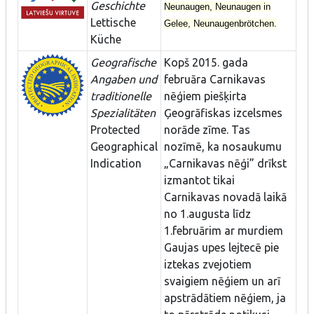
Geschichte
Neunaugen, Neunaugen in
Lettische
Gelee, Neunaugenbrötchen.
Küche
Geografische
Kopš 2015. gada
Angaben und
februāra Carnikavas
traditionelle
nēģiem piešķirta
Spezialitäten
Ģeogrāfiskas izcelsmes
Protected
norāde zīme. Tas
Geographical
nozīmē, ka nosaukumu
Indication
„Carnikavas nēģi” drīkst
izmantot tikai
Carnikavas novadā laikā
no 1.augusta līdz
1.februārim ar murdiem
Gaujas upes lejtecē pie
iztekas zvejotiem
svaigiem nēģiem un arī
apstrādātiem nēģiem, ja