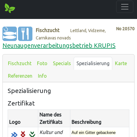
No
20570
Fischzucht
Lettland, Vidzeme,
Carnikavas novads
Neunaugenverarbeitungsbetrieb KRUPIS
Fischzucht
Foto
Specials
Spezialisierung
Karte
Referenzen
Info
Spezialisierung
Zertifikat
Name des
Logo
Zertifikats
Beschreibung
Kultur und
Auf ein Gitter gebackene