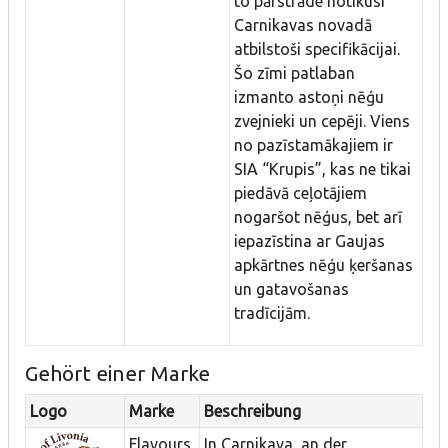
to pārstrāde notikusi
Carnikavas novadā
atbilstoši specifikācijai.
Šo zīmi patlaban
izmanto astoņi nēģu
zvejnieki un cepēji. Viens
no pazīstamākajiem ir
SIA “Krupis”, kas ne tikai
piedāvā ceļotājiem
nogaršot nēģus, bet arī
iepazīstina ar Gaujas
apkārtnes nēģu ķeršanas
un gatavošanas
tradīcijām.
Gehört einer Marke
Logo
Marke
Beschreibung
Flavours
In Carnikava, an der