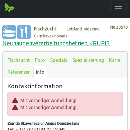
No
20570
Fischzucht
Lettland, Vidzeme,
Carnikavas novads
Neunaugenverarbeitungsbetrieb KRUPIS
Fischzucht
Foto
Specials
Spezialisierung
Karte
Referenzen
Info
Kontaktinformation
Mit vorheriger Anmeldung!
Mit vorheriger Anmeldung!
Zigrīda Skaveneca un Ainārs Daudziešans
Tālr. + 371 26423383, 26378048