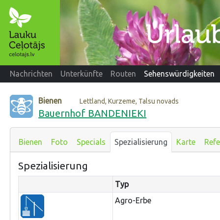
Nachrichten
Unterkünfte
Routen
Sehenswürdigkeiten
Bienen
Lettland, Kurzeme, Talsu novads
Bauernhof BANDENIEKI
Bienen
Foto
Specials
Spezialisierung
Karte
Refe
Spezialisierung
Typ
Agro-Erbe