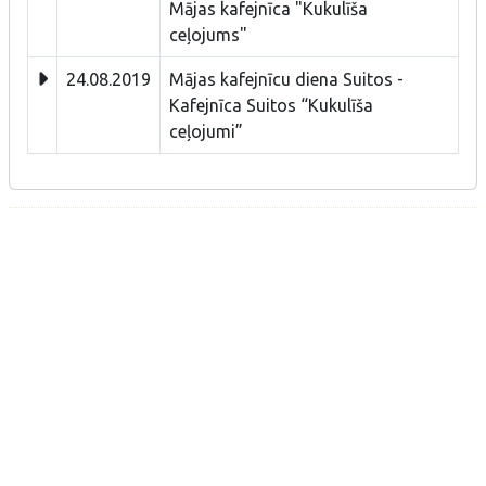
Mājas kafejnīca "Kukulīša
ceļojums"
24.08.2019
Mājas kafejnīcu diena Suitos -
Kafejnīca Suitos “Kukulīša
ceļojumi”