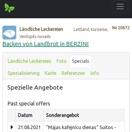
No
20672
Ländliche Leckereien
Lettland, Kurzeme,
Ventspils novads
Backen von Landbrot in BERZINI
Ländliche Leckereien
Foto
Specials
Spezialisierung
Karte
Referenzen
Info
Spezielle Angebote
Past special offers
Datum
Sonderangebot
21.08.2021
"Mājas kafejnīcu dienas" Suitos -