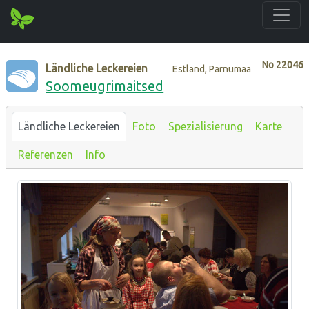
No
22046
Ländliche Leckereien
Estland, Parnumaa
Soomeugrimaitsed
Ländliche Leckereien
Foto
Spezialisierung
Karte
Referenzen
Info