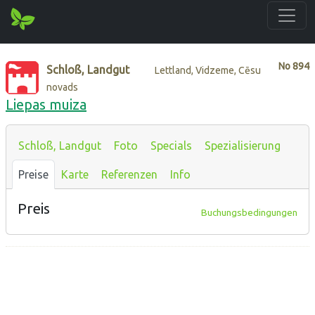
No
894
Schloß, Landgut
Lettland, Vidzeme, Cēsu
novads
Liepas muiza
Schloß, Landgut
Foto
Specials
Spezialisierung
Preise
Karte
Referenzen
Info
Preis
Buchungsbedingungen