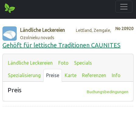
No
20920
Ländliche Leckereien
Lettland, Zemgale,
Ozolnieku novads
Gehöft für lettische Traditionen CAUNITES
Ländliche Leckereien
Foto
Specials
Spezialisierung
Preise
Karte
Referenzen
Info
Preis
Buchungsbedingungen