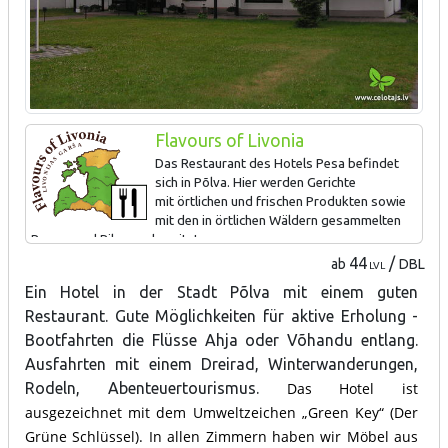
Flavours of Livonia
Das Restaurant des Hotels Pesa befindet
sich in Põlva. Hier werden Gerichte
mit örtlichen und frischen Produkten sowie
mit den in örtlichen Wäldern gesammelten
Beeren und Pilzen zubereitet.
44
/
ab
DBL
LVL
Ein Hotel in der Stadt Põlva mit einem guten
Restaurant. Gute Möglichkeiten für aktive Erholung -
Bootfahrten die Flüsse Ahja oder Võhandu entlang.
Ausfahrten mit einem Dreirad, Winterwanderungen,
Rodeln, Abenteuertourismus.
Das Hotel ist
ausgezeichnet mit dem Umweltzeichen „Green Key“ (Der
Grüne Schlüssel). In allen Zimmern haben wir Möbel aus