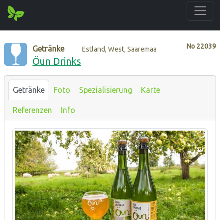
No
22039
Getränke
Estland, West, Saaremaa
Öun Drinks
Getränke
Foto
Spezialisierung
Karte
Referenzen
Info