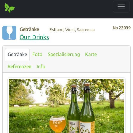
No
22039
Getränke
Estland, West, Saaremaa
Öun Drinks
Getränke
Foto
Spezialisierung
Karte
Referenzen
Info