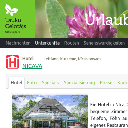
Nachrichten
Unterkünfte
Routen
Sehenswürdigkeiten
Hotel
Lettland, Kurzeme, Nīcas novads
NICAVA
Hotel
Foto
Specials
Spezialisierung
Preise
Kart
Ein Hotel in Nīca,
bequeme Zimmer 
Telefon, Föhn au
eigenes Restauran