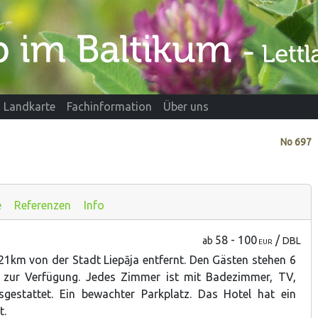
Landkarte
Fachinformation
Über uns
No
697
e
Referenzen
Info
58 - 100
/
ab
DBL
EUR
 21km von der Stadt Liepāja entfernt. Den Gästen stehen 6
zur Verfügung. Jedes Zimmer ist mit Badezimmer, TV,
sgestattet. Ein bewachter Parkplatz. Das Hotel hat ein
t.