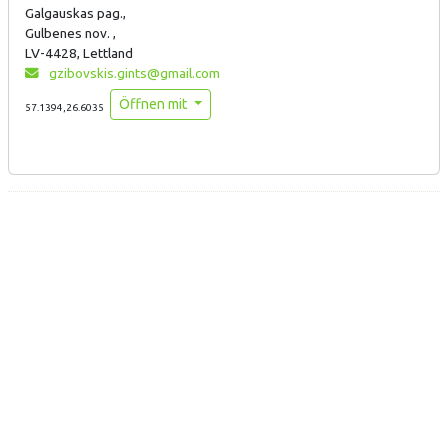
Galgauskas pag.,
Gulbenes nov. ,
LV-4428, Lettland
gzibovskis.gints@gmail.com
Öffnen mit
57.1394,26.6035