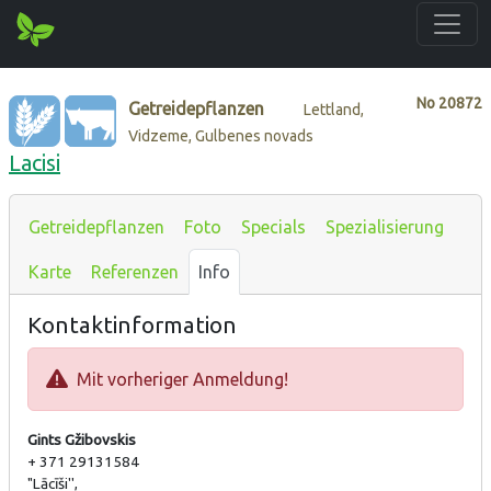
No
20872
Getreidepflanzen
Lettland,
Vidzeme, Gulbenes novads
Lacisi
Getreidepflanzen
Foto
Specials
Spezialisierung
Karte
Referenzen
Info
Kontaktinformation
Mit vorheriger Anmeldung!
Gints Gžibovskis
+ 371 29131584
"Lācīši'',