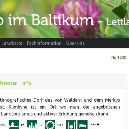
Landkarte
Fachinformation
Über uns
No
1220
ferenzen
Info
 ethnografisches Dorf das von Wäldern und dem Merkys
ist. Klimkyne ist ein Ort wo man die angebotenen
 Landtourismus und aktiver Erholung genießen kann.
 (10)
12
35
1-12