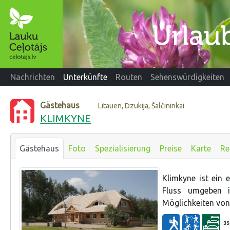
Nachrichten
Unterkünfte
Routen
Sehenswürdigkeiten
Gästehaus
Litauen, Dzukija, Šalčininkai
KLIMKYNE
Gästehaus
Foto
Spezialisierung
Preise
Karte
Re
Klimkyne ist ein
Fluss umgeben 
Möglichkeiten von
35