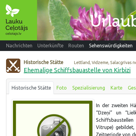
Nachrichten
Unterkünfte
Routen
Sehenswürdigkeiten
Historische Stätte
Lettland, Vidzeme, Salacgrīvas 
Ehemalige Schiffsbauastelle von Kirbizi
Historische Stätte
Foto
Spezialisierung
Karte
Ges
In der zweiten H
“Dzeņi” un “Lie
Schiffsbaustellen
Vitrupe) gebildet,
Zeitperiode von d