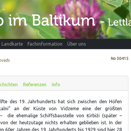
Landkarte
Fachinformation
Über uns
No
30415
novads
chichten
Referenzen
Info
älfte des 19. Jahrhunderts hat sich zwischen den Höfen
lkalni” an der Küste von Vidzeme eine der größten
 – die ehemalige Schiffsbaustelle von Ķirbiži (später –
 von der heutzutage nichts erhalten geblieben ist. In der
en 60er Jahren des 19. Jahrhunderts bis 1929 sind hier 28