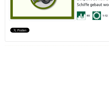
Schiffe gebaut wo
90
1-12