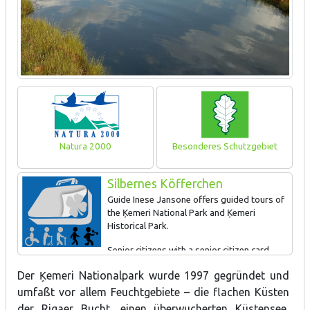
Natura 2000
Besonderes Schutzgebiet
Silbernes Köfferchen
Guide Inese Jansone offers guided tours of
the Ķemeri National Park and Ķemeri
Historical Park.
Senior citizens with a senior citizen card
receive a 10% discount on the tours during the off-season and a
Der Ķemeri Nationalpark wurde 1997 gegründet und
5% discount during the season.
umfaßt vor allem
Feuchtgebiete –
die flachen Küsten
Please contact Inese Jansone on +371-2913-5543,
der Rigaer Bucht, einen überwucherten Küstensee,