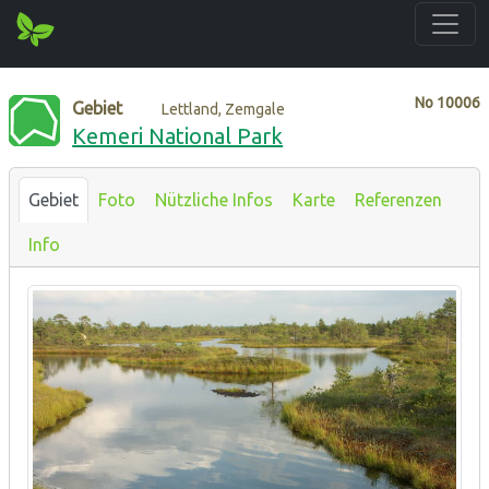
No
10006
Gebiet
Lettland, Zemgale
Kemeri National Park
Gebiet
Foto
Nützliche Infos
Karte
Referenzen
Info