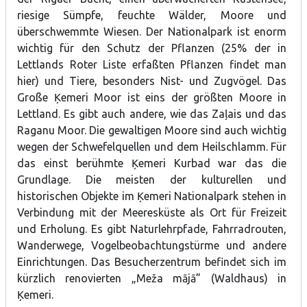
ineta.mobil@gmail.com, or www.celoarinetu.lv.
riesige Sümpfe, feuchte Wälder, Moore und
überschwemmte Wiesen.
Der Nationalpark ist enorm
wichtig für den Schutz der Pflanzen (25% der in
Lettlands Roter Liste erfaßten Pflanzen findet man
hier) und Tiere, besonders Nist- und Zugvögel. Das
Große Ķemeri Moor ist eins der größten
Moore
in
Lettland. Es gibt auch andere, wie das Zaļais und das
Raganu Moor. Die gewaltigen Moore sind auch wichtig
wegen der
Schwefelquellen
und dem
Heilschlamm
. Für
das einst berühmte Ķemeri Kurbad war das die
Grundlage. Die meisten der kulturellen und
historischen Objekte im Ķemeri Nationalpark stehen in
Verbindung mit der Meeresküste als Ort für Freizeit
und Erholung. Es gibt Naturlehrpfade, Fahrradrouten,
Wanderwege, Vogelbeobachtungstürme und andere
Einrichtungen. Das Besucherzentrum befindet sich im
kürzlich renovierten
„Meža mājā” (Waldhaus)
in
Ķemeri.