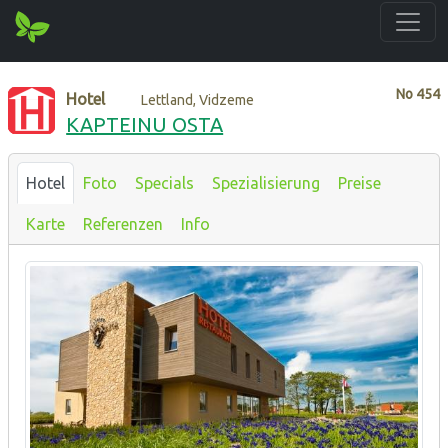
No
454
Hotel
Lettland, Vidzeme
KAPTEINU OSTA
Hotel
Foto
Specials
Spezialisierung
Preise
Karte
Referenzen
Info