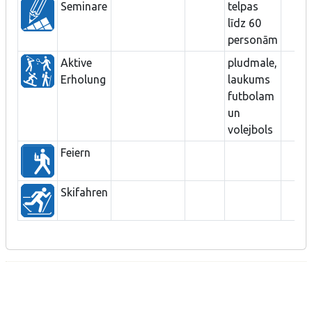
Seminare
telpas
līdz 60
personām
Aktive
pludmale,
Erholung
laukums
futbolam
un
volejbols
Feiern
Skifahren