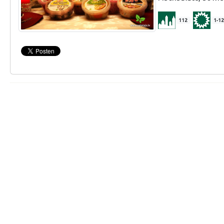
112
1-12