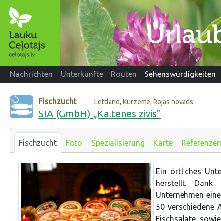
Nachrichten
Unterkünfte
Routen
Sehenswürdigkeiten
Fischzucht
Lettland, Kurzeme, Rojas novads
SIA (GmbH) „Kaltenes zivis”
Fischzucht
Foto
Spezialisierung
Karte
Referenzen
Ein örtliches Unt
herstellt. Dank
Unternehmen einen
50 verschiedene Ar
Fischsalate, sowie 