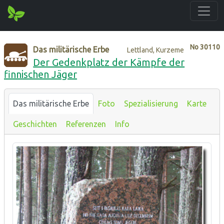
No
30110
Das militärische Erbe
Lettland, Kurzeme
Der Gedenkplatz der Kämpfe der
finnischen Jäger
Das militärische Erbe
Foto
Spezialisierung
Karte
Geschichten
Referenzen
Info