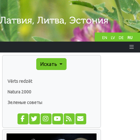
EN
LV
DE
RU
Искать
Vērts redzēt
Natura 2000
Зеленые советы