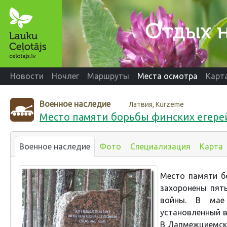
Новости
Ночлег
Маршруты
Места осмотра
Карт
Военное наследие
Латвия, Kurzeme
Место памяти борьбы финских егере
Военное наследие
Фото
Специализация
Карта
Место памяти бо
захоронены пят
войны. В мае
установленный в
В Лапмежциемск