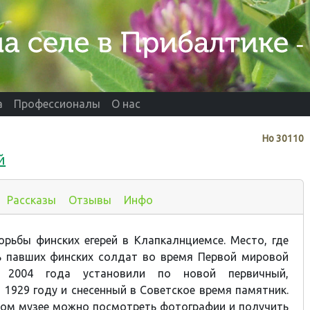
а
Профессионалы
О нас
Нo
30110
й
Рассказы
Отзывы
Инфо
рьбы финских егерей в Клапкалнциемсе. Место, где
ь павших финских солдат во время Первой мировой
 2004 года установили по новой первичный,
 1929 году и снесенный в Советское время памятник.
ом музее можно посмотреть фотографии и получить