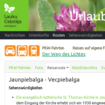
Nachrichten
Unterkünfte
Routen
Sehenswürdigkeiten
PKW-Fahrten
Reisen auf eigene 
Der Weg des Lichtes
PKW-Fahrten
Foto
Reiseroute
Nützliche Infos
K
Jaunpiebalga - Vecpiebalga
Sehenswürdigkeiten
Die evangelisch-lutherische St. Thomas-Kirche in Ja
dem Eingang der Kirche erhebt sich ein 1930 eingew