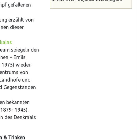
mpf gefallenen
ung erzählt von
nen dieser
kalns
eum spiegeln den
nen – Emīls
 1975) wieder.
Zentrums von
 Landhöfe und
nd Gegenständen
den bekannten
 (1879- 1945).
tin des Denkmals
n & Trinken