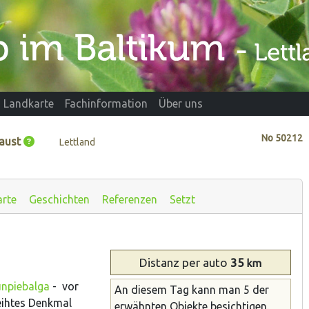
Landkarte
Fachinformation
Über uns
No
50212
Faust
Lettland
arte
Geschichten
Referenzen
Setzt
Distanz
per auto
35
km
unpiebalga
- vor
An diesem Tag kann man 5 der
eihtes Denkmal
erwähnten Objekte besichtigen.