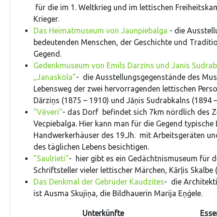
für die im 1. Weltkrieg und im lettischen Freiheitska
Krieger.
Das Heimatmuseum von Jaunpiebalga
- die Ausstell
bedeutenden Menschen, der Geschichte und Traditio
Gegend.
Gedenkmuseum von Emils Darzins und Janis Sudrab
„Janaskola”
- die Ausstellungsgegenstände des Mus
Lebensweg der zwei hervorragenden lettischen Perso
Dārziņs (1875 – 1910) und Jāņis Sudrabkalns (1894 –
"Vēveri"
- das Dorf befindet sich 7km nördlich des 
Vecpiebalga. Hier kann man für die Gegend typische
Handwerkerhäuser des 19.Jh. mit Arbeitsgeräten u
des täglichen Lebens besichtigen.
"Saulrieti"
- hier gibt es ein Gedächtnismuseum für 
Schriftsteller vieler lettischer Märchen, Kārļis Skalbe
Das Denkmal der Gebrüder Kaudzites
- die Architek
ist Ausma Skujiņa, die Bildhauerin Marija Eņģele.
Unterkünfte
Esse