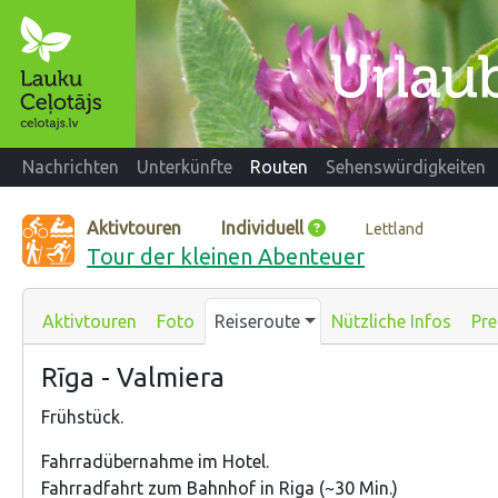
Nachrichten
Unterkünfte
Routen
Sehenswürdigkeiten
Aktivtouren
Individuell
Lettland
Tour der kleinen Abenteuer
Aktivtouren
Foto
Reiseroute
Nützliche Infos
Pre
Rīga - Valmiera
Frühstück.
Fahrradübernahme im Hotel.
Fahrradfahrt zum Bahnhof in Riga (~30 Min.)