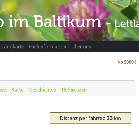
Landkarte
Fachinformation
Über uns
No
50001
ise
Karte
Geschichten
Referenzen
Distanz
per fahrrad
33
km