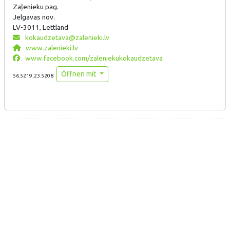
Zaļenieku pag.
Jelgavas nov.
LV-3011, Lettland
kokaudzetava@zalenieki.lv
www.zalenieki.lv
www.facebook.com/zaleniekukokaudzetava
Öffnen mit
56.5219,23.5208