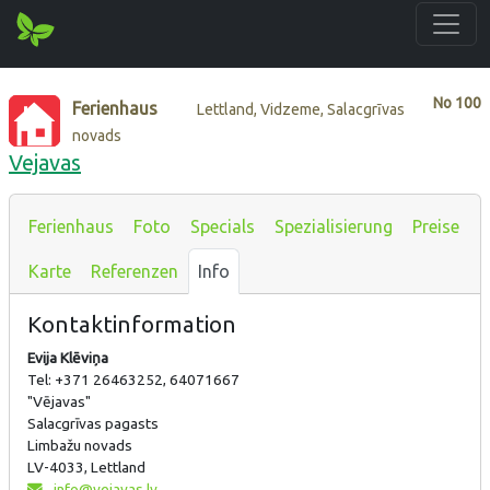
No
100
Ferienhaus
Lettland, Vidzeme, Salacgrīvas
novads
Vejavas
Ferienhaus
Foto
Specials
Spezialisierung
Preise
Karte
Referenzen
Info
Kontaktinformation
Evija Klēviņa
Tel: +371 26463252, 64071667
"Vējavas"
Salacgrīvas pagasts
Limbažu novads
LV-4033, Lettland
info@vejavas.lv