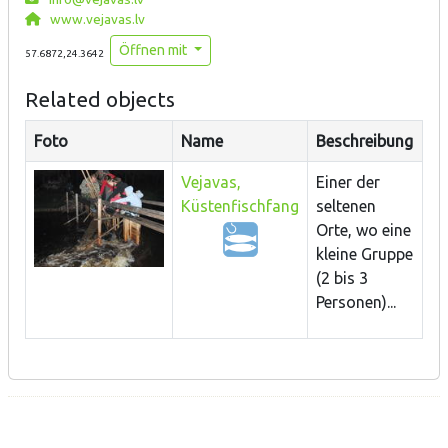
www.vejavas.lv
Öffnen mit
57.6872,24.3642
Related objects
Foto
Name
Beschreibung
Vejavas,
Einer der
Küstenfischfang
seltenen
Orte, wo eine
kleine Gruppe
(2 bis 3
Personen)...