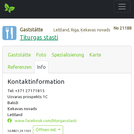
No
21188
Gaststätte
Lettland, Riga, Ķekavas novads
Titurgas stasti
Gaststätte
Foto
Spezialisierung
Karte
Referenzen
Info
Kontaktinformation
Tel: +371 27171815
Uzvaras prospekts 1C
Baloži
Ķekavas novads
Lettland
www.facebook.com/titurgasstasti
Öffnen mit
56.8821,24.1505