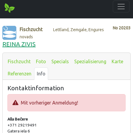
No
20203
Fischzucht
Lettland, Zemgale, Engures
novads
REINA ZIVIS
Fischzucht
Foto
Specials
Spezialisierung
Karte
Referenzen
Info
Kontaktinformation
Mit vorheriger Anmeldung!
Alla Bečere
+371 29219491
Gatera iela 6