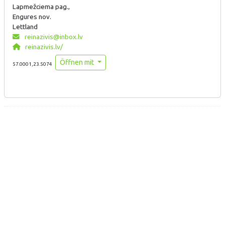
Lapmežciema pag.,
Engures nov.
Lettland
reinazivis@inbox.lv
reinazivis.lv/
Öffnen mit
57.0001,23.5074